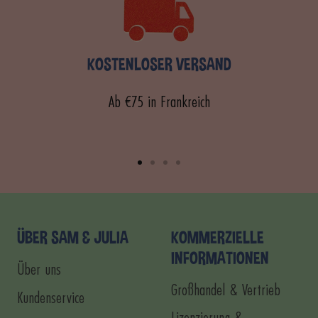
KOSTENLOSER VERSAND
Ab €75 in Frankreich
Zur
Zur
Zur
Zur
Slide
Slide
Slide
Slide
1
2
3
4
gehen
gehen
gehen
gehen
ÜBER SAM & JULIA
KOMMERZIELLE
INFORMATIONEN
Über uns
Großhandel & Vertrieb
Kundenservice