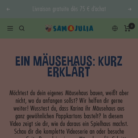
Direkt
Livraison gratuite dès 75 € d’achat
Zurück
Weit
zum
Inhalt
0
Sam
Navigation
&
Julia
EIN MÄUSEHAUS: KURZ
ERKLÄRT
Möchtest du dein eigenes Mäusehaus bauen, weißt aber
nicht, wo du anfangen sollst? Wir helfen dir gerne
weiter! Wusstest du, dass Karina ihr Mäusehaus aus
ganz gewöhnlichen Pappkartons bastelt? In diesem
Video zeigt sie dir, wie du daraus ein Spielhaus machst.
Schau dir die komplette Videoserie an oder besuche