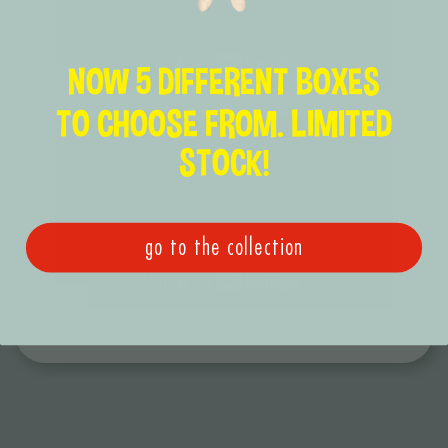
NOW 5 DIFFERENT BOXES
TO CHOOSE FROM. LIMITED
STOCK!
go to the collection