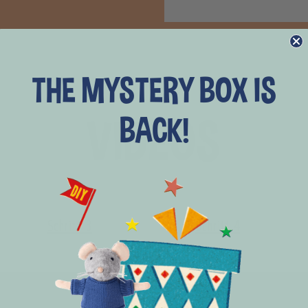
THE MYSTERY BOX IS
VIDEOS
BACK!
Schritt 3
Schritt 4