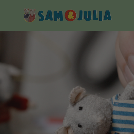
Sam
&
Julia