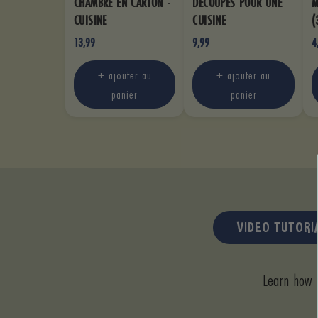
CHAMBRE EN CARTON -
DÉCOUPES POUR UNE
M
CUISINE
CUISINE
(
13,99
9,99
4
+ ajouter au
+ ajouter au
panier
panier
VIDEO TUTORI
Learn how t