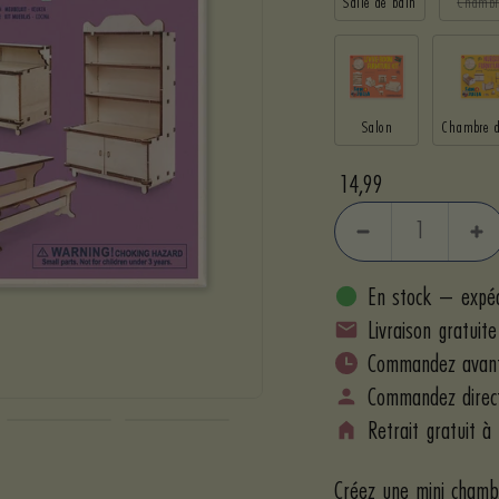
Salle de bain
Chambr
Salon
Chambre d
Prix
14,99
de
Réduire
Aug
vente
la
la
En stock – expéd
quantité
qua
Livraison gratuit
Commandez avant
Commandez direct
Retrait gratuit 
Créez une mini chamb