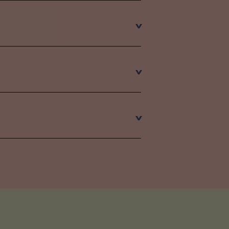
>
>
>