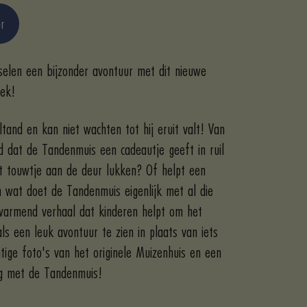
antité
er
elen een bijzonder avontuur met dit nieuwe
oek!
ltand en kan niet wachten tot hij eruit valt! Van
 dat de Tandenmuis een cadeautje geeft in ruil
at touwtje aan de deur lukken? Of helpt een
n wat doet de Tandenmuis eigenlijk met al die
warmend verhaal dat kinderen helpt om het
ls een leuk avontuur te zien in plaats van iets
tige foto's van het originele Muizenhuis en een
g met de Tandenmuis!