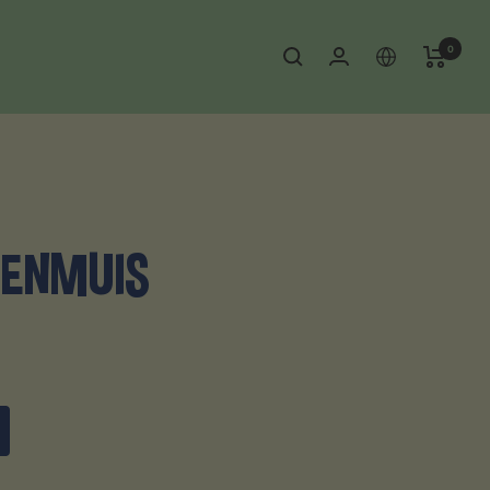
0
DENMUIS
ugmenter