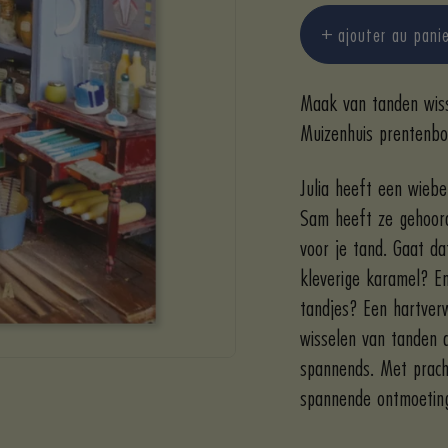
quantité
qu
ajouter au pani
Maak van tanden wiss
Muizenhuis prentenb
Julia heeft een wiebe
Sam heeft ze gehoord
voor je tand. Gaat d
kleverige karamel? E
tandjes? Een hartver
wisselen van tanden a
spannends. Met prach
spannende ontmoetin