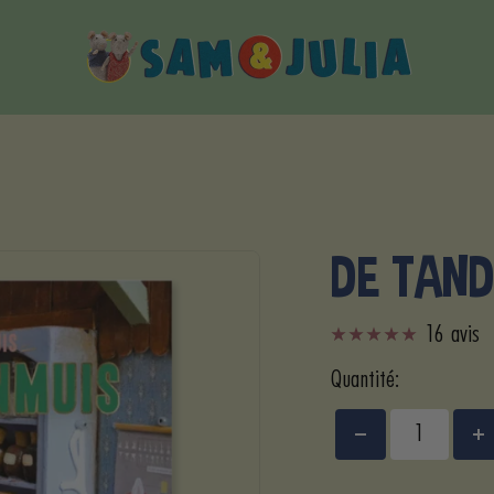
Sam
&
Julia
DE TAN
16 avis
Quantité:
Réduire
A
la
la