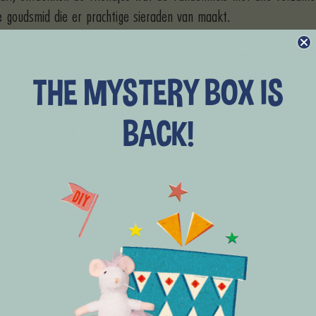
e goudsmid die er prachtige sieraden van maakt.
n al zijn gedetailleerde glorie – van de tandartspraktijk tot het
THE MYSTERY BOX IS
BACK!
nd en juist leuk
r nieuwe kamers van het Muizenhuis
ver een herkenbare situatie
l die melktandjes?
nele Muizenhuis
op een leuke manier
wisselleeftijd