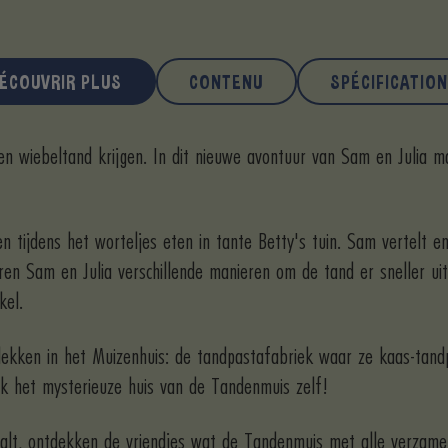
ÉCOUVRIR PLUS
CONTENU
SPÉCIFICATIO
 een wiebeltand krijgen. In dit nieuwe avontuur van Sam en Julia
len tijdens het worteljes eten in tante Betty's tuin. Sam vertelt 
ren Sam en Julia verschillende manieren om de tand er sneller ui
kel.
plekken in het Muizenhuis: de tandpastafabriek waar ze kaas-tandp
jk het mysterieuze huis van de Tandenmuis zelf!
 valt, ontdekken de vriendjes wat de Tandenmuis met alle verzameld