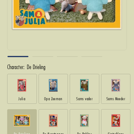
Character:
De Drieling
Julia
Opa Zeeman
Sams vader
Sams Moeder
De Drieling
De Kunstenaar
De Bakker
Sinterklaas