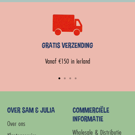
GRATIS VERZENDING
Vanaf €150 in Ierland
Ga
Ga
Ga
Ga
naar
naar
naar
naar
dia
dia
dia
dia
1
2
3
4
OVER SAM & JULIA
COMMERCIËLE
INFORMATIE
Over ons
Wholesale & Distributie