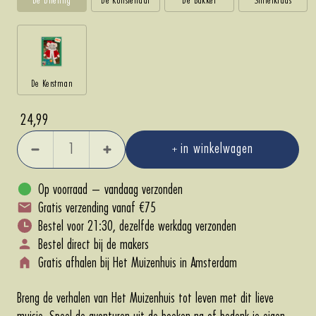
De Kerstman
Aanbieding
24,99
in winkelwagen
Aantal
Aantal
verlagen
verhogen
Op voorraad – vandaag verzonden
Gratis verzending vanaf €75
Bestel voor 21:30, dezelfde werkdag verzonden
Bestel direct bij de makers
Gratis afhalen bij Het Muizenhuis in Amsterdam
Breng de verhalen van Het Muizenhuis tot leven met dit lieve
muisje. Speel de avonturen uit de boeken na of bedenk je eigen