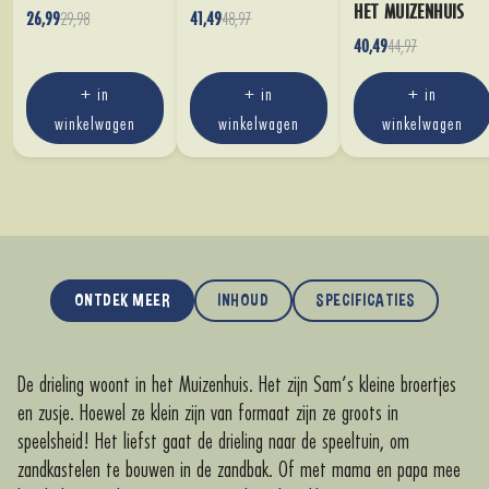
HET MUIZENHUIS
29,98
48,97
26,99
41,49
44,97
40,49
+ in
+ in
+ in
winkelwagen
winkelwagen
winkelwagen
ONTDEK MEER
INHOUD
SPECIFICATIES
De drieling woont in het Muizenhuis. Het zijn Sam’s kleine broertjes
en zusje. Hoewel ze klein zijn van formaat zijn ze groots in
speelsheid! Het liefst gaat de drieling naar de speeltuin, om
zandkastelen te bouwen in de zandbak. Of met mama en papa mee