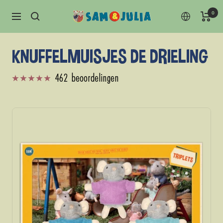
Doorgaan
0
Sam
Navigatie
naar
&
content
Julia
KNUFFELMUISJES DE DRIELING
462 beoordelingen