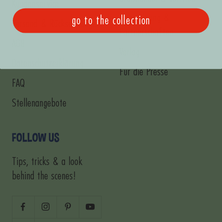
Kundenservice
Lizenzierung &
go to the collection
Versand & Rücksendungen
Partnerschaften
AGB
Verlag
Datenschutzerklärung
Für die Presse
FAQ
Stellenangebote
FOLLOW US
Tips, tricks & a look
behind the scenes!