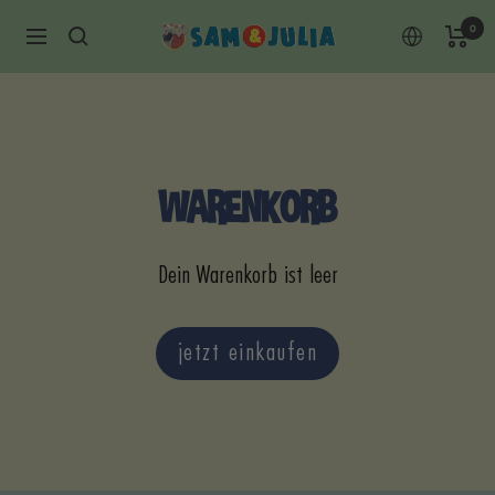
Direkt
0
Sam
Navigation
zum
&
Inhalt
Julia
WARENKORB
Dein Warenkorb ist leer
jetzt einkaufen