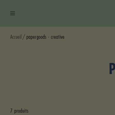
Passer
au
Navigation
contenu
Accueil
papergoods - creative
7 produits