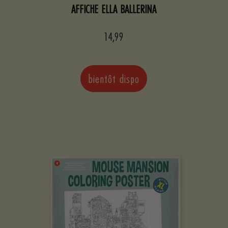
AFFICHE ELLA BALLERINA
Prix
14,99
de
vente
bientôt dispo