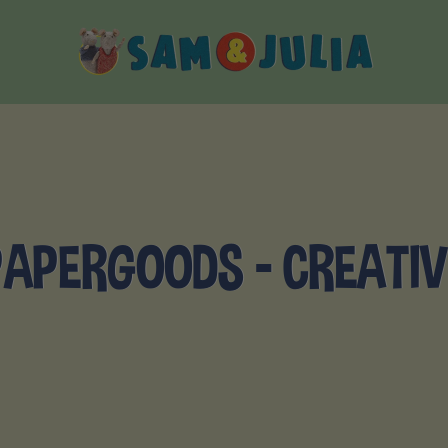
Sam
&
Julia
PAPERGOODS - CREATIV