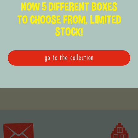
NOW 5 DIFFERENT BOXES
TO CHOOSE FROM. LIMITED
STOCK!
go to the collection