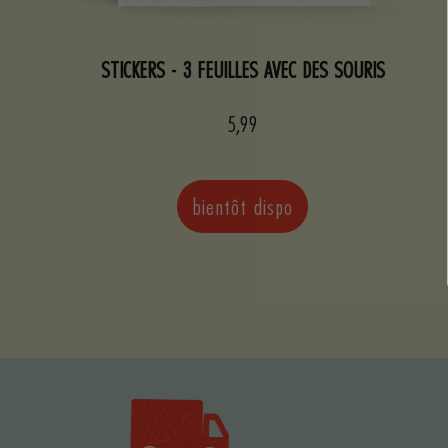
STICKERS - 3 FEUILLES AVEC DES SOURIS
Prix
5,99
de
vente
bientôt dispo