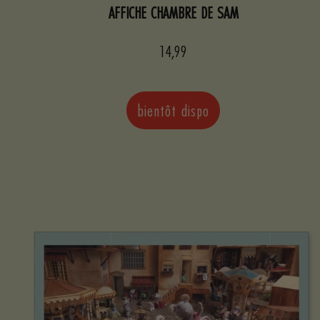
AFFICHE CHAMBRE DE SAM
Prix
14,99
de
vente
bientôt dispo