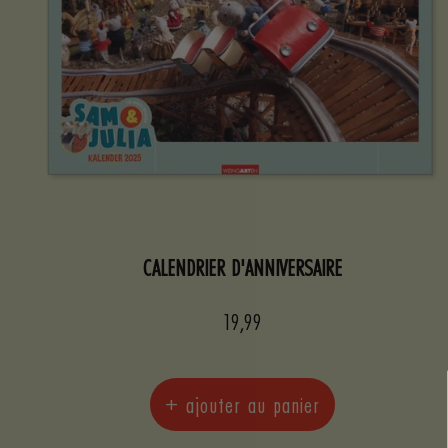
CALENDRIER D'ANNIVERSAIRE
Prix
19,99
de
vente
+ ajouter au panier