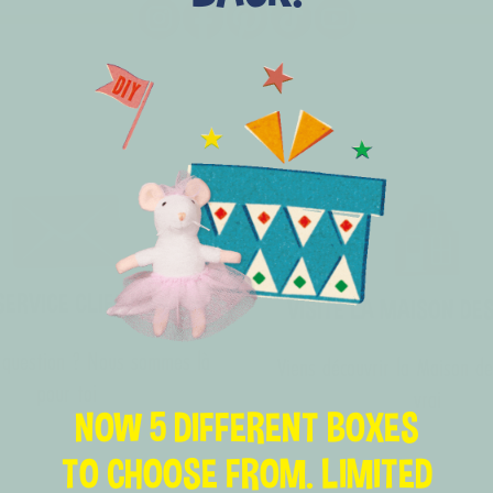
SERVICE CLIENT
VISITE LA MAISON DE
 question ? Nous sommes là
Viens découvrir la Maison de
pour toi
vrai
NOW 5 DIFFERENT BOXES
TO CHOOSE FROM. LIMITED