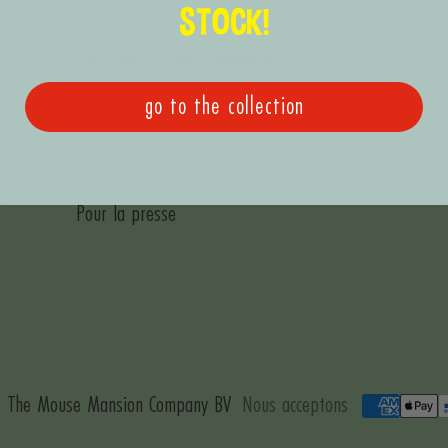
STOCK!
INFORMATION COMMERCIALE
go to the collection
Gros & distribution
Licenses & partenariats
Édition
Pour la presse
 The Mouse Mansion Company BV
Nous acceptons