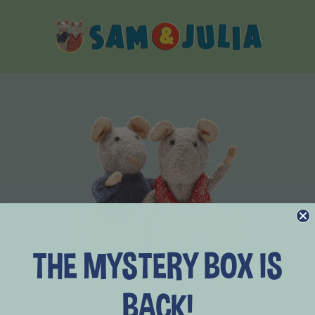
Sam
&
Julia
THE MYSTERY BOX IS
BACK!