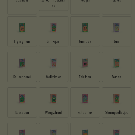
es
Frying Pan
Strijkijzer
Jam Jars
Jars
Keukengerei
Melkflesjes
Telefoon
Borden
Saucepan
Weegschaal
Schaartjes
Shampooflesjes