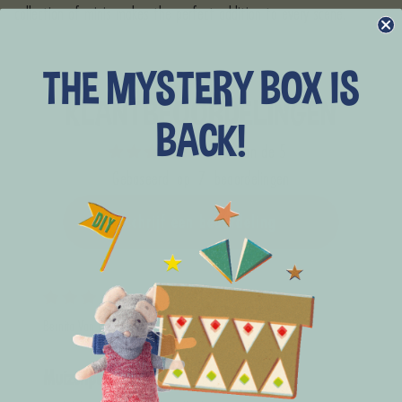
collection of minis makes the perfect addition to every scene.
THE MYSTERY BOX IS
KLANTBEOORDELINGEN
BACK!
5.00 van de 5
Gebaseerd op 7 beoordelingen
schrijf een beoordeling
09/05/2026
Bernita Van leeuwen
Muizenpatroon