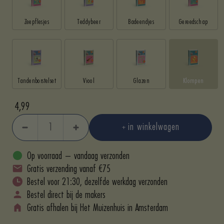
Zeepflesjes
Teddybeer
Badeendjes
Gereedschap
Tandenborstelset
Viool
Glazen
Klompen
Aanbieding
4,99
in winkelwagen
Aantal
Aantal
verlagen
verhogen
Op voorraad – vandaag verzonden
Gratis verzending vanaf €75
Bestel voor 21:30, dezelfde werkdag verzonden
Bestel direct bij de makers
Gratis afhalen bij Het Muizenhuis in Amsterdam