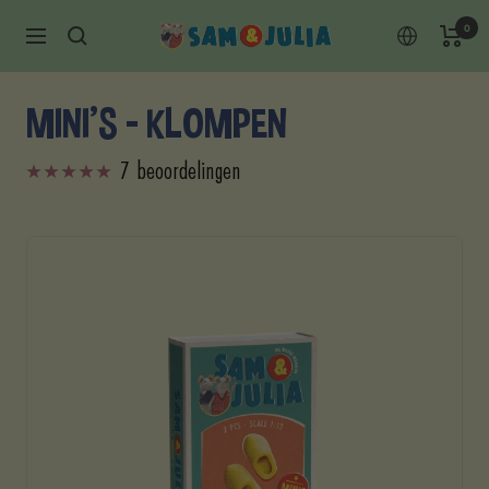
Doorgaan
0
Sam
Navigatie
naar
&
content
Julia
MINI'S - KLOMPEN
7 beoordelingen