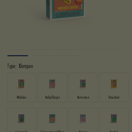
Type:
Klompen
Wekker
Babyflesjes
Kommen
Broodset
Casserole
Schoonmaakflesj
Kopjes
bestek