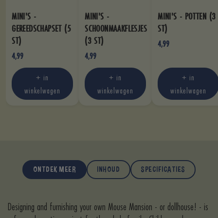
MINI'S -
MINI'S -
MINI'S - POTTEN (3
GEREEDSCHAPSET (5
SCHOONMAAKFLESJES
ST)
ST)
(3 ST)
4,99
4,99
4,99
+ in
+ in
+ in
winkelwagen
winkelwagen
winkelwagen
ONTDEK MEER
INHOUD
SPECIFICATIES
Designing and furnishing your own Mouse Mansion - or dollhouse! - is