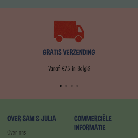
GRATIS VERZENDING
Vanaf €75 in België
Ga
Ga
Ga
Ga
naar
naar
naar
naar
dia
dia
dia
dia
1
2
3
4
OVER SAM & JULIA
COMMERCIËLE
INFORMATIE
Over ons