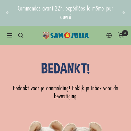
Direkt
Commandes avant 22h, expédiées le même jour
zum
Zurück
Weit
ouvré
Inhalt
0
Sam
Navigation
&
Julia
BEDANKT!
Bedankt voor je aanmelding! Bekijk je inbox voor de
bevestiging.