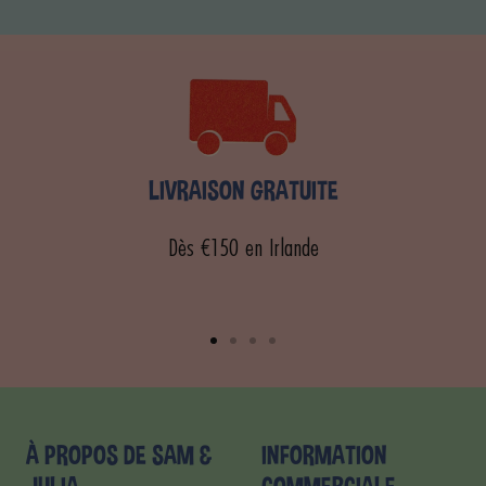
LIVRAISON GRATUITE
Dès €150 en Irlande
Aller
Aller
Aller
Aller
au
au
au
au
slide
slide
slide
slide
1
2
3
4
À PROPOS DE SAM &
INFORMATION
JULIA
COMMERCIALE