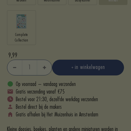
Complete
Collection
Aanbieding
9,99
in winkelwagen
Aantal
Aantal
verlagen
verhogen
Op voorraad – vandaag verzonden
Gratis verzending vanaf €75
Bestel voor 21:30, dezelfde werkdag verzonden
Bestel direct bij de makers
Gratis afhalen bij Het Muizenhuis in Amsterdam
Kleine doosjes, boekjes, planten en andere miniaturen worden in