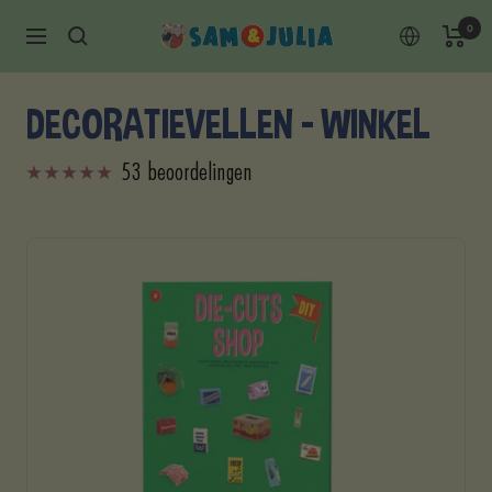
Doorgaan
0
Sam
Navigatie
naar
&
content
Julia
DECORATIEVELLEN - WINKEL
53 beoordelingen