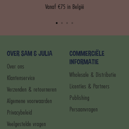
Vanaf €75 in België
Ga
Ga
Ga
Ga
naar
naar
naar
naar
dia
dia
dia
dia
1
2
3
4
OVER SAM & JULIA
COMMERCIËLE
INFORMATIE
Over ons
Wholesale & Distributie
Klantenservice
Licenties & Partners
Verzenden & retourneren
Publishing
Algemene voorwaarden
Persaanvragen
Privacybeleid
Veelgestelde vragen