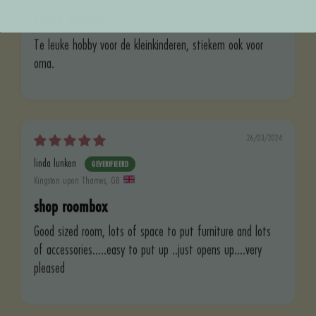
Leuke spullen
Te leuke hobby voor de kleinkinderen, stiekem ook voor
oma.
26/03/2024
linda lunken
Kingston upon Thames, GB
shop roombox
Good sized room, lots of space to put furniture and lots
of accessories.....easy to put up ..just opens up....very
pleased