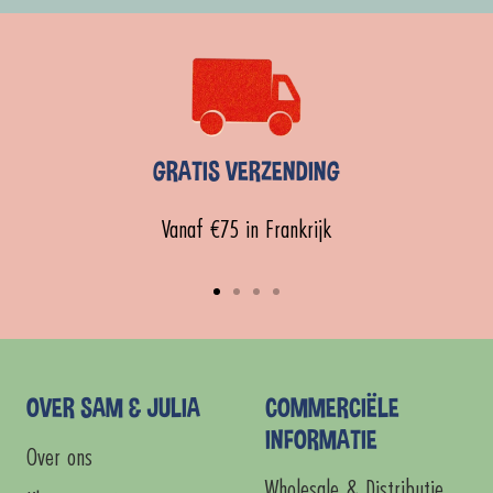
GRATIS VERZENDING
Vanaf €75 in Frankrijk
Ga
Ga
Ga
Ga
naar
naar
naar
naar
dia
dia
dia
dia
1
2
3
4
OVER SAM & JULIA
COMMERCIËLE
INFORMATIE
Over ons
Wholesale & Distributie